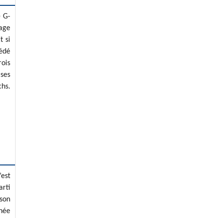
e G-
rage
t si
cédé
rois
 ses
chs.
’est
arti
 son
née