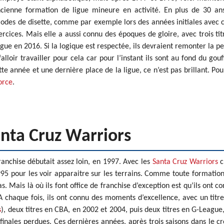
cienne formation de ligue mineure en activité. En plus de 30 an
iodes de disette, comme par exemple lors des années initiales avec 
ercices. Mais elle a aussi connu des époques de gloire, avec trois tit
ue en 2016. Si la logique est respectée, ils devraient remonter la p
lloir travailler pour cela car pour l’instant ils sont au fond du gouf
 année et une dernière place de la ligue, ce n’est pas brillant. Pou
orce
.
anta Cruz Warriors
franchise débutait assez loin, en 1997. Avec les
Santa Cruz Warriors
c
995 pour les voir apparaitre sur les terrains. Comme toute formatio
s. Mais là où ils font office de franchise d’exception est qu’ils ont c
. A chaque fois, ils ont connu des moments d’excellence, avec un titr
s
), deux titres en CBA, en 2002 et 2004, puis deux titres en G-League
 finales perdues. Ces dernières années, après trois saisons dans le c