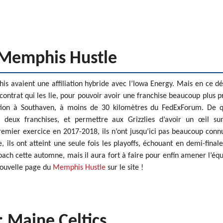
 Memphis Hustle
his avaient une affiliation hybride avec l’Iowa Energy. Mais en ce d
contrat qui les lie, pour pouvoir avoir une franchise beaucoup plus p
ation à Southaven, à moins de 30 kilomètres du FedExForum. De q
s deux franchises, et permettre aux Grizzlies d’avoir un œil su
emier exercice en 2017-2018, ils n’ont jusqu’ici pas beaucoup conn
e, ils ont atteint une seule fois les playoffs, échouant en demi-final
ach cette automne, mais il aura fort à faire pour enfin amener l’éq
 nouvelle page du
Memphis Hustle
sur le site !
: Maine Celtics