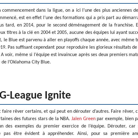
son commencement dans la ligue, on a ici l’une des plus anciennes d
commencé, est en effet l’une des formations qui a pris part au démar
plus tard, en 2014, pour le second déménagement de la franchise. E
deux titres à la clé en 2004 et 2005, aucune des équipes lui ayant suc
t, le Blue est parvenu à aller en playoffs chaque année, avec même t
019. Pas suffisant cependant pour reproduire les glorieux résultats de
? A voir, même si l’équipe est invaincue après ses deux premiers mat
e de l’Oklahoma City Blue.
 G-League Ignite
 faire rêver certains, et qui peut en dérouter d’autres. Faire rêver, c
ertaines des futures stars de la NBA.
Jalen Green
par exemple, bien p
’un des exemples du premier exercice de l’équipe. Dérouter, car
e pas être évident à appréhender. Ainsi, pour sa première an