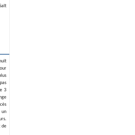
Salt
nuit
pour
plus
pas
de 3
ange
ccès
à un
urs.
t de