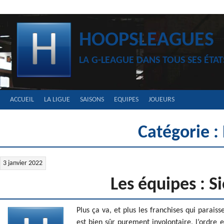
Aller
au
contenu
HOOPSLEAGUES
LA G-LEAGUE DANS TOUS SES ÉTAT
ACCUEIL
LA LIGUE
SAISONS
EQUIPES
JOUEURS
Catégorie :
3 janvier 2022
Les équipes : S
Plus ça va, et plus les franchises qui parais
est bien sûr purement involontaire, l’ordre