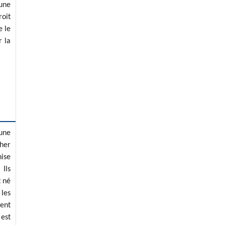
une
roit
e le
r la
 une
her
hise
 Ils
t né
 les
ient
 est