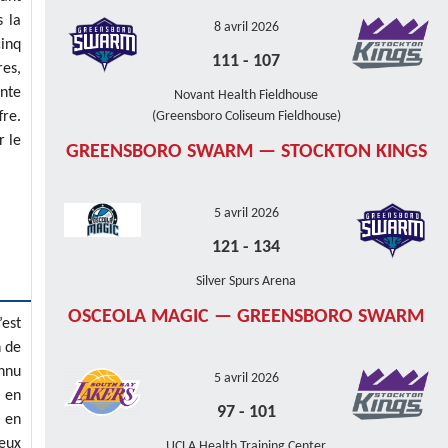
s la
8 avril 2026
cinq
111
-
107
res,
ente
Novant Health Fieldhouse
fre.
(Greensboro Coliseum Fieldhouse)
r le
GREENSBORO SWARM — STOCKTON KINGS
5 avril 2026
121
-
134
Silver Spurs Arena
OSCEOLA MAGIC — GREENSBORO SWARM
’est
n de
onnu
5 avril 2026
e en
97
-
101
, en
reux
UCLA Health Training Center