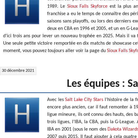
1989. Le
Sioux Falls Skyforce
est la plus an
franchise a eu le temps de connaître des pér
saisons sans playoffs, ou lors des derniers ex
deux en CBA en 1996 et 2005, et un en G-Leag
d’ici trois ans pour lever un nouveau trophée en 2025. Mais il va fa
Une seule petite victoire remportée en dix matchs de showcase cette
moment, vous pouvez toujours aller voir la page du
Sioux Falls Skyf
30 décembre 2021
Les équipes : S
Avec les
Salt Lake City Stars
l’histoire de la 
encore plus ancien, car il faut remonter à 1
ligue mineure, ils ont connu des hauts, des ba
trois ligues, l’IBA, la CBA, puis la G-League
IBA en 2001 (sous le nom des
Dakota Wizard
2007 puis 2015. Il faut ajouter à cela quatre