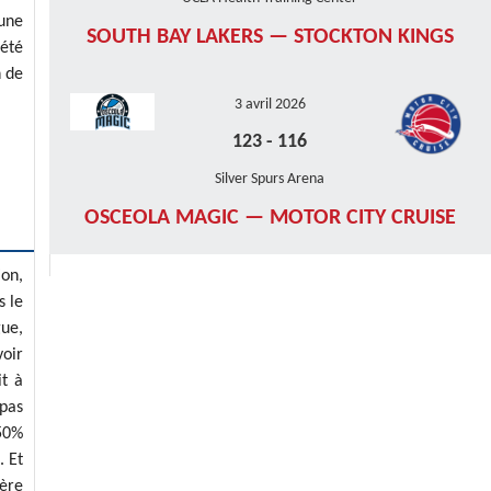
 une
SOUTH BAY LAKERS — STOCKTON KINGS
 été
n de
3 avril 2026
123
-
116
Silver Spurs Arena
OSCEOLA MAGIC — MOTOR CITY CRUISE
ion,
s le
gue,
voir
it à
 pas
 50%
. Et
ière