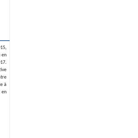
015,
u en
017.
tive
atre
te à
r en