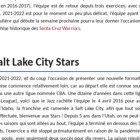
n 2016-2017), l’équipe est de retour depuis trois exercices, avec
s. 2021-2022 est pour le moment un peu plus délicat, l’équipe ayant
ulière qui débute la semaine prochaine pourra leur donner l’occasio
chise historique des
Santa Cruz Warriors
.
alt Lake City Stars
e 2021-2022, et du coup l’occasion de présenter une nouvelle format
nchise commence relativement loin, car au départ elle est connue sou
s une autre ligue nommée CBA. Une dizaine d’années dans cette li
League), voici que le Jazz rachète l’équipe le 4 avril 2016 pour a
l’Idaho, la franchise est ramenée à Salt Lake City, afin que tout so
fectuée, bienvenue aux Stars ! Depuis 5 ans dans l’Utah, on ne peut
les saisons qui sont allées au bout, l’équipe a terminé en dessous des
ltats, l’exercice a été stoppé prématurément en raison de la pandémie
 poule, avec seulement deux succès pour dix revers. La saison régul