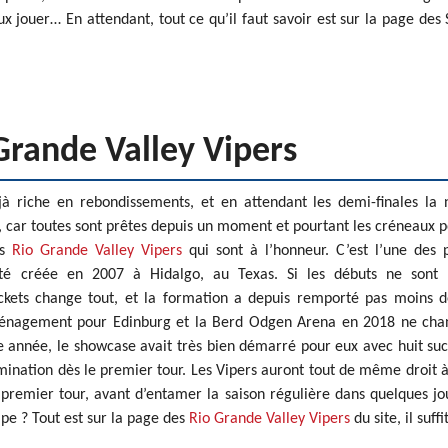
 jouer… En attendant, tout ce qu’il faut savoir est sur la page des 
 Grande Valley Vipers
 riche en rebondissements, et en attendant les demi-finales la 
, car toutes sont prêtes depuis un moment et pourtant les créneaux 
es
Rio Grande Valley Vipers
qui sont à l’honneur. C’est l’une des 
été créée en 2007 à Hidalgo, au Texas. Si les débuts ne sont 
Rockets change tout, et la formation a depuis remporté pas moins 
 déménagement pour Edinburg et la Berd Odgen Arena en 2018 ne ch
e année, le showcase avait très bien démarré pour eux avec huit su
imination dès le premier tour. Les Vipers auront tout de même droit 
remier tour, avant d’entamer la saison régulière dans quelques jo
ipe ? Tout est sur la page des
Rio Grande Valley Vipers
du site, il suffi