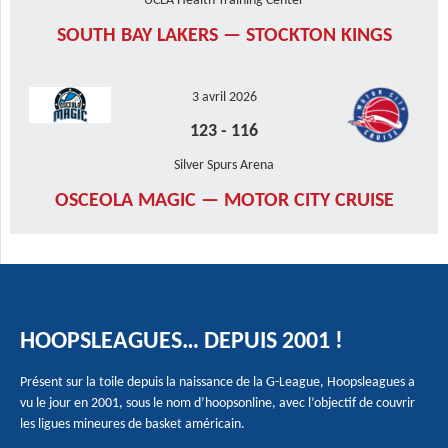
UCLA Health Training Center
SOUTH BAY LAKERS — STOCKTON KINGS
3 avril 2026
123
-
116
Silver Spurs Arena
OSCEOLA MAGIC — MOTOR CITY CRUISE
HOOPSLEAGUES… DEPUIS 2001 !
Présent sur la toile depuis la naissance de la G-League, Hoopsleagues a
vu le jour en 2001, sous le nom d’hoopsonline, avec l’objectif de couvrir
les ligues mineures de basket américain.