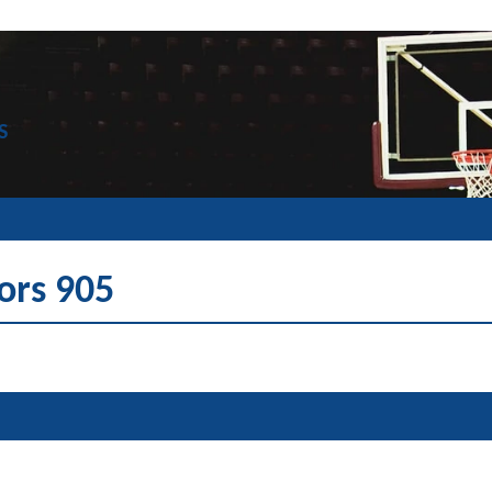
S
ors 905