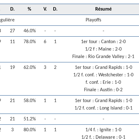
.
D.
%
V.
D.
Résumé
égulière
Playoffs
3
27
46.0%
-
-
-
9
11
78.0%
6
1
1er tour : Canton : 2-0
1/2 f : Maine : 2-0
Finale : Rio Grande Valley : 2-1
1
19
62.0%
3
2
1er tour : Grand Rapids : 1-0
1/2 f. conf. : Westchester : 1-0
f. conf. : Erie : 1-0
Finale : Austin : 0-2
9
21
58.0%
1
1
1er tour : Grand Rapids : 1-0
1/2 f. conf. : Long Island : 0-1
2
21
51.2%
-
-
-
2
3
80.0%
1
1
1/4 f. : Ignite : 1-0
1/2 f. : Delaware : 0-1