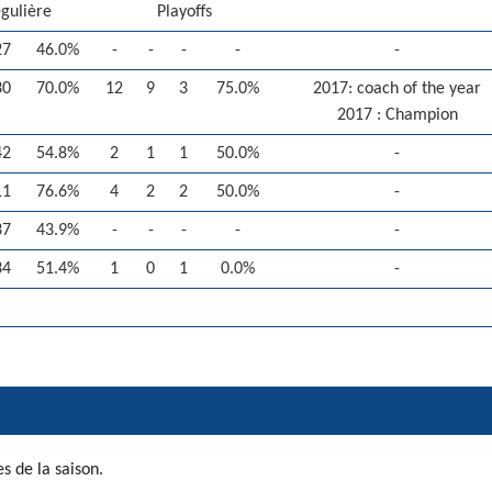
égulière
Playoffs
27
46.0%
-
-
-
-
-
30
70.0%
12
9
3
75.0%
2017: coach of the year
2017 : Champion
42
54.8%
2
1
1
50.0%
-
11
76.6%
4
2
2
50.0%
-
37
43.9%
-
-
-
-
-
34
51.4%
1
0
1
0.0%
-
s de la saison.