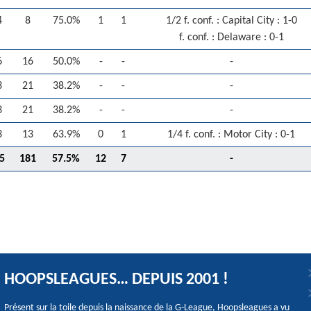
4
8
75.0%
1
1
1/2 f. conf. : Capital City : 1-0
f. conf. : Delaware : 0-1
6
16
50.0%
-
-
-
3
21
38.2%
-
-
-
3
21
38.2%
-
-
-
3
13
63.9%
0
1
1/4 f. conf. : Motor City : 0-1
5
181
57.5%
12
7
-
HOOPSLEAGUES… DEPUIS 2001 !
Présent sur la toile depuis la naissance de la G-League, Hoopsleagues a vu