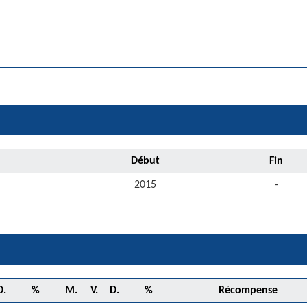
Début
Fin
2015
-
D.
%
M.
V.
D.
%
Récompense