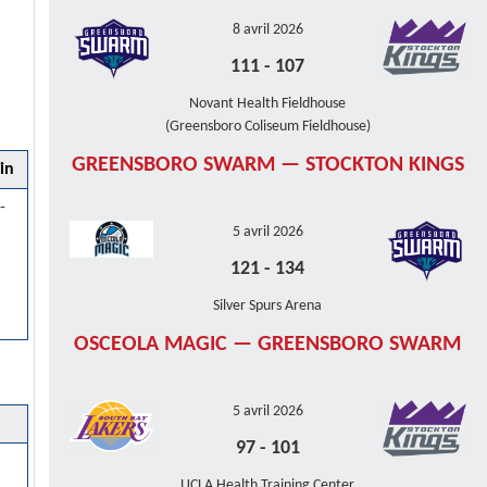
8 avril 2026
111
-
107
Novant Health Fieldhouse
(Greensboro Coliseum Fieldhouse)
GREENSBORO SWARM — STOCKTON KINGS
in
-
5 avril 2026
121
-
134
Silver Spurs Arena
OSCEOLA MAGIC — GREENSBORO SWARM
5 avril 2026
97
-
101
UCLA Health Training Center