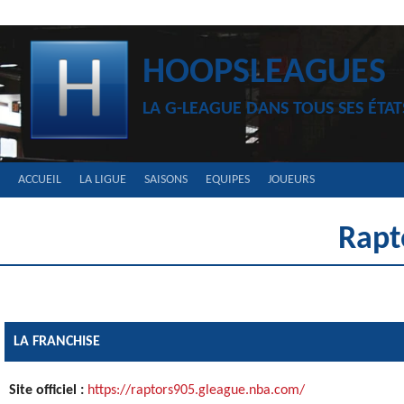
Aller
au
contenu
HOOPSLEAGUES
LA G-LEAGUE DANS TOUS SES ÉTAT
ACCUEIL
LA LIGUE
SAISONS
EQUIPES
JOUEURS
Rapt
LA FRANCHISE
Site officiel :
https://raptors905.gleague.nba.com/