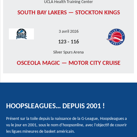
UCLA Health Training Center
SOUTH BAY LAKERS — STOCKTON KINGS
3 avril 2026
123
-
116
Silver Spurs Arena
OSCEOLA MAGIC — MOTOR CITY CRUISE
HOOPSLEAGUES… DEPUIS 2001 !
Présent sur la toile depuis la naissance de la G-League, Hoopsleagues a
vu le jour en 2001, sous le nom d’hoopsonline, avec l’objectif de couvrir
les ligues mineures de basket américain.