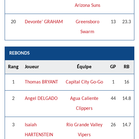
Arizona Suns
20
Devonte’ GRAHAM
Greensboro
13
23.3
Swarm
REBONDS
Rang
Joueur
Équipe
GP
RB
1
Thomas BRYANT
Capital City Go-Go
1
16
2
Angel DELGADO
Agua Caliente
44
14.8
Clippers
3
Isaiah
Rio Grande Valley
26
14.7
HARTENSTEIN
Vipers