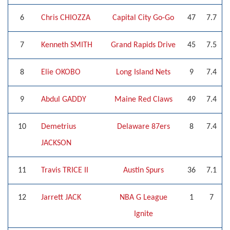
6
Chris CHIOZZA
Capital City Go-Go
47
7.7
7
Kenneth SMITH
Grand Rapids Drive
45
7.5
8
Elie OKOBO
Long Island Nets
9
7.4
9
Abdul GADDY
Maine Red Claws
49
7.4
10
Demetrius
Delaware 87ers
8
7.4
JACKSON
11
Travis TRICE II
Austin Spurs
36
7.1
12
Jarrett JACK
NBA G League
1
7
Ignite