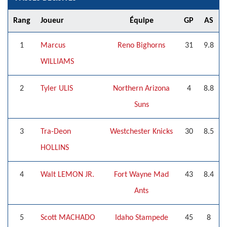
Rang
Joueur
Équipe
GP
AS
1
Marcus
Reno Bighorns
31
9.8
WILLIAMS
2
Tyler ULIS
Northern Arizona
4
8.8
Suns
3
Tra-Deon
Westchester Knicks
30
8.5
HOLLINS
4
Walt LEMON JR.
Fort Wayne Mad
43
8.4
Ants
5
Scott MACHADO
Idaho Stampede
45
8