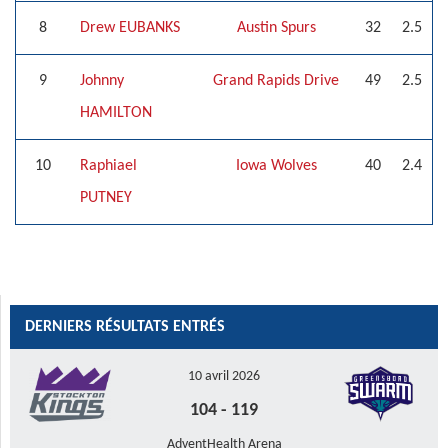
8
Drew EUBANKS
Austin Spurs
32
2.5
9
Johnny
Grand Rapids Drive
49
2.5
HAMILTON
10
Raphiael
Iowa Wolves
40
2.4
PUTNEY
DERNIERS RÉSULTATS ENTRÉS
10 avril 2026
104
-
119
AdventHealth Arena