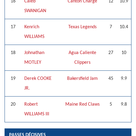
16
Caleb
Canton Charge
12
10.9
SWANIGAN
17
Kenrich
Texas Legends
7
10.4
WILLIAMS
18
Johnathan
Agua Caliente
27
10
MOTLEY
Clippers
19
Derek COOKE
Bakersfield Jam
45
9.9
JR.
20
Robert
Maine Red Claws
5
9.8
WILLIAMS III
PASSES DÉCISIVES