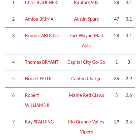
1
Chris BOUCHER
Raptors 905
28
4.1
2
Amida BRIMAH
Austin Spurs
47
3.1
3
Bruno CABOCLO
Fort Wayne Mad
28
3.1
Ants
4
Thomas BRYANT
Capital City Go-Go
1
3
5
Norvel PELLE
Canton Charge
36
2.9
6
Robert
Maine Red Claws
5
2.6
WILLIAMS III
7
Ray SPALDING
Rio Grande Valley
29
2.5
Vipers