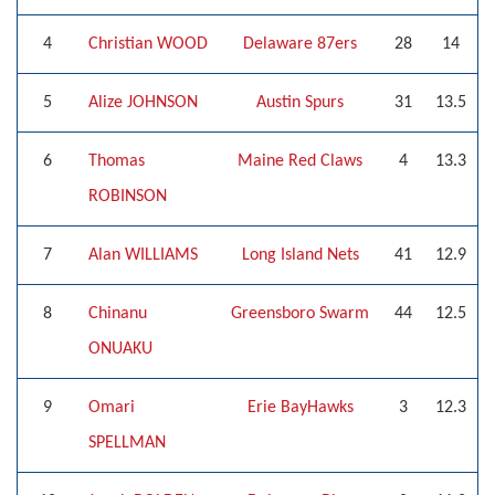
4
Christian WOOD
Delaware 87ers
28
14
5
Alize JOHNSON
Austin Spurs
31
13.5
6
Thomas
Maine Red Claws
4
13.3
ROBINSON
7
Alan WILLIAMS
Long Island Nets
41
12.9
8
Chinanu
Greensboro Swarm
44
12.5
ONUAKU
9
Omari
Erie BayHawks
3
12.3
SPELLMAN