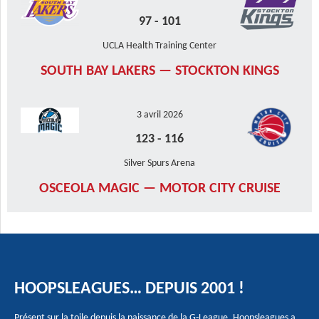
97
-
101
UCLA Health Training Center
SOUTH BAY LAKERS — STOCKTON KINGS
3 avril 2026
123
-
116
Silver Spurs Arena
OSCEOLA MAGIC — MOTOR CITY CRUISE
HOOPSLEAGUES… DEPUIS 2001 !
Présent sur la toile depuis la naissance de la G-League, Hoopsleagues a