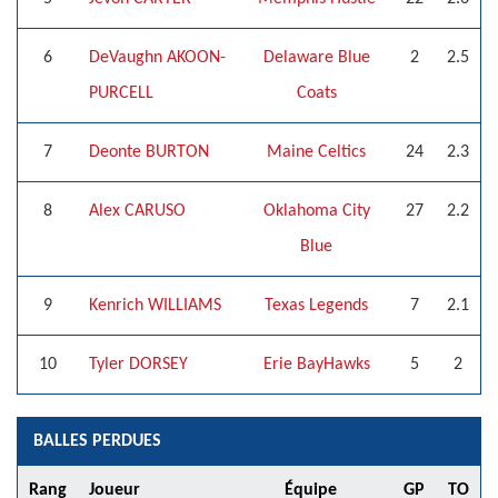
6
DeVaughn AKOON-
Delaware Blue
2
2.5
PURCELL
Coats
7
Deonte BURTON
Maine Celtics
24
2.3
8
Alex CARUSO
Oklahoma City
27
2.2
Blue
9
Kenrich WILLIAMS
Texas Legends
7
2.1
10
Tyler DORSEY
Erie BayHawks
5
2
BALLES PERDUES
Rang
Joueur
Équipe
GP
TO