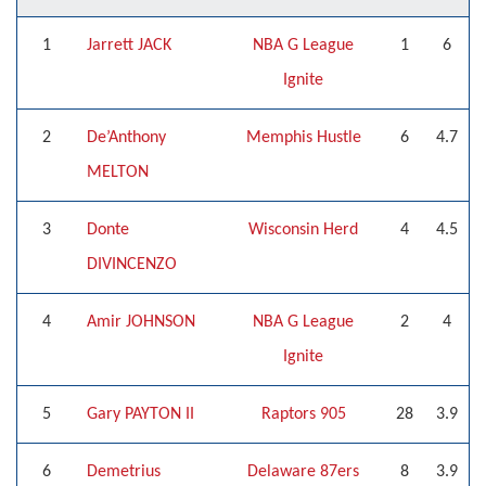
1
Jarrett JACK
NBA G League
1
6
Ignite
2
De’Anthony
Memphis Hustle
6
4.7
MELTON
3
Donte
Wisconsin Herd
4
4.5
DIVINCENZO
4
Amir JOHNSON
NBA G League
2
4
Ignite
5
Gary PAYTON II
Raptors 905
28
3.9
6
Demetrius
Delaware 87ers
8
3.9