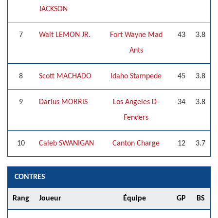
JACKSON
7
Walt LEMON JR.
Fort Wayne Mad
43
3.8
Ants
8
Scott MACHADO
Idaho Stampede
45
3.8
9
Darius MORRIS
Los Angeles D-
34
3.8
Fenders
10
Caleb SWANIGAN
Canton Charge
12
3.7
CONTRES
Rang
Joueur
Équipe
GP
BS