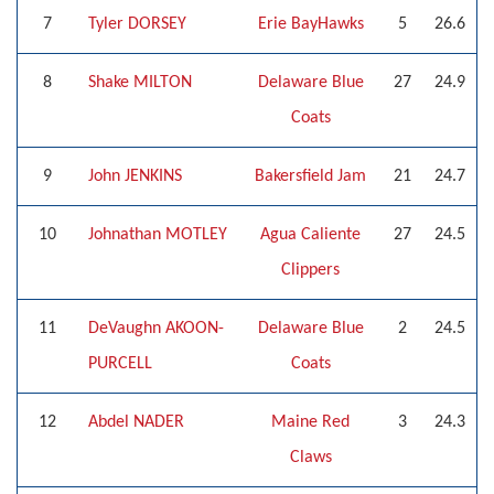
7
Tyler DORSEY
Erie BayHawks
5
26.6
8
Shake MILTON
Delaware Blue
27
24.9
Coats
9
John JENKINS
Bakersfield Jam
21
24.7
10
Johnathan MOTLEY
Agua Caliente
27
24.5
Clippers
11
DeVaughn AKOON-
Delaware Blue
2
24.5
PURCELL
Coats
12
Abdel NADER
Maine Red
3
24.3
Claws