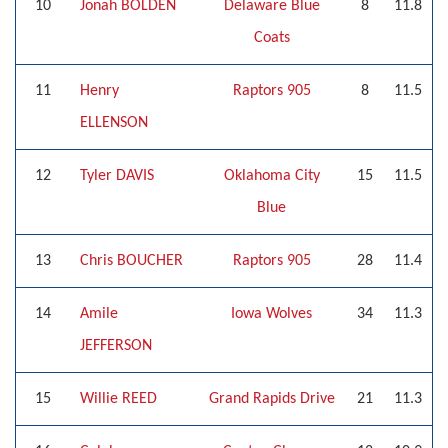
10
Jonah BOLDEN
Delaware Blue
8
11.8
Coats
11
Henry
Raptors 905
8
11.5
ELLENSON
12
Tyler DAVIS
Oklahoma City
15
11.5
Blue
13
Chris BOUCHER
Raptors 905
28
11.4
14
Amile
Iowa Wolves
34
11.3
JEFFERSON
15
Willie REED
Grand Rapids Drive
21
11.3