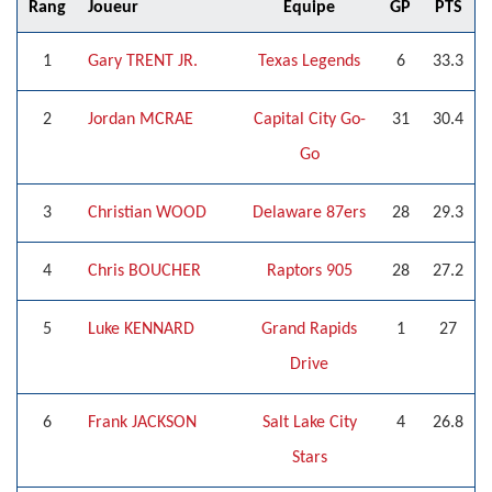
Rang
Joueur
Équipe
GP
PTS
1
Gary TRENT JR.
Texas Legends
6
33.3
2
Jordan MCRAE
Capital City Go-
31
30.4
Go
3
Christian WOOD
Delaware 87ers
28
29.3
4
Chris BOUCHER
Raptors 905
28
27.2
5
Luke KENNARD
Grand Rapids
1
27
Drive
6
Frank JACKSON
Salt Lake City
4
26.8
Stars