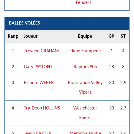
Fenders
BALLES VOLÉES
Rang
Joueur
Équipe
GP
ST
1
Treveon GRAHAM
Idaho Stampede
1
4
2
Gary PAYTON II
Raptors 905
28
3
3
Briante WEBER
Rio Grande Valley
33
2.9
Vipers
4
Tra-Deon HOLLINS
Westchester
30
2.7
Knicks
5
Jevon CARTER
Memphis Hustle
22
2.6