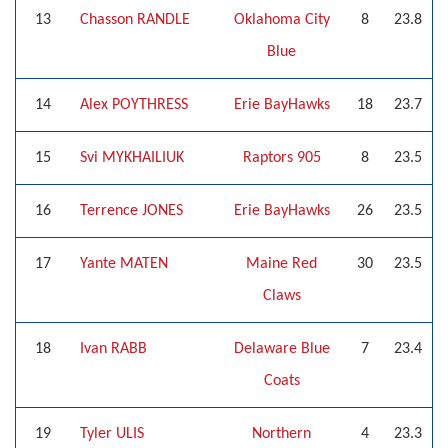
13
Chasson RANDLE
Oklahoma City
8
23.8
Blue
14
Alex POYTHRESS
Erie BayHawks
18
23.7
15
Svi MYKHAILIUK
Raptors 905
8
23.5
16
Terrence JONES
Erie BayHawks
26
23.5
17
Yante MATEN
Maine Red
30
23.5
Claws
18
Ivan RABB
Delaware Blue
7
23.4
Coats
19
Tyler ULIS
Northern
4
23.3