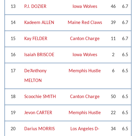
13
P.J. DOZIER
Iowa Wolves
46
6.7
14
Kadeem ALLEN
Maine Red Claws
39
6.7
15
Kay FELDER
Canton Charge
11
6.7
16
Isaiah BRISCOE
Iowa Wolves
2
6.5
17
De’Anthony
Memphis Hustle
6
6.5
MELTON
18
Scoochie SMITH
Canton Charge
50
6.5
19
Jevon CARTER
Memphis Hustle
22
6.5
20
Darius MORRIS
Los Angeles D-
34
6.5