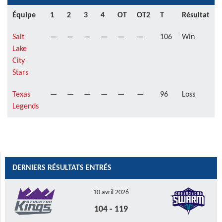
Équipe
1
2
3
4
OT
OT2
T
Résultat
Salt
—
—
—
—
—
—
106
Win
Lake
City
Stars
Texas
—
—
—
—
—
—
96
Loss
Legends
DERNIERS RÉSULTATS ENTRÉS
10 avril 2026
104
-
119