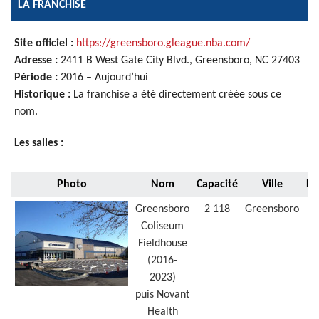
LA FRANCHISE
Site officiel :
https://greensboro.gleague.nba.com/
Adresse :
2411 B West Gate City Blvd., Greensboro, NC 27403
Période :
2016 – Aujourd’hui
Historique :
La franchise a été directement créée sous ce
nom.
Les salles :
Photo
Nom
Capacité
Ville
Dé
Greensboro
2 118
Greensboro
2
Coliseum
Fieldhouse
(2016-
2023)
puis Novant
Health