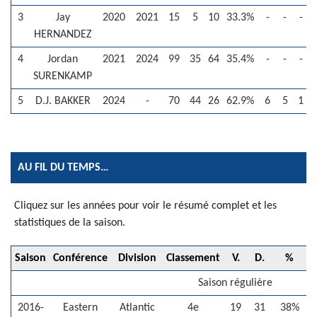
3
Jay
2020
2021
15
5
10
33.3%
-
-
-
HERNANDEZ
4
Jordan
2021
2024
99
35
64
35.4%
-
-
-
SURENKAMP
5
D.J. BAKKER
2024
-
70
44
26
62.9%
6
5
1
AU FIL DU TEMPS…
Cliquez sur les années pour voir le résumé complet et les
statistiques de la saison.
Saison
Conférence
Division
Classement
V.
D.
%
V
Saison régulière
2016-
Eastern
Atlantic
4e
19
31
38%
-