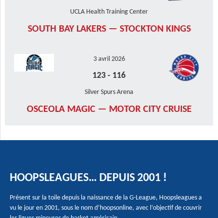
UCLA Health Training Center
SOUTH BAY LAKERS — STOCKTON KINGS
3 avril 2026
123
-
116
Silver Spurs Arena
OSCEOLA MAGIC — MOTOR CITY CRUISE
HOOPSLEAGUES… DEPUIS 2001 !
Présent sur la toile depuis la naissance de la G-League, Hoopsleagues a
vu le jour en 2001, sous le nom d’hoopsonline, avec l’objectif de couvrir