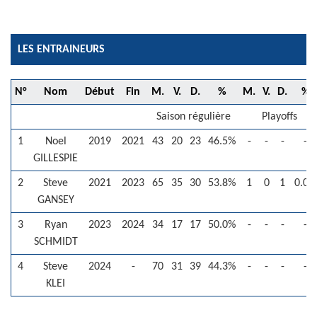
LES ENTRAINEURS
N°
Nom
Début
Fin
M.
V.
D.
%
M.
V.
D.
%
Saison régulière
Playoffs
1
Noel
2019
2021
43
20
23
46.5%
-
-
-
-
GILLESPIE
2
Steve
2021
2023
65
35
30
53.8%
1
0
1
0.0%
GANSEY
3
Ryan
2023
2024
34
17
17
50.0%
-
-
-
-
SCHMIDT
4
Steve
2024
-
70
31
39
44.3%
-
-
-
-
KLEI