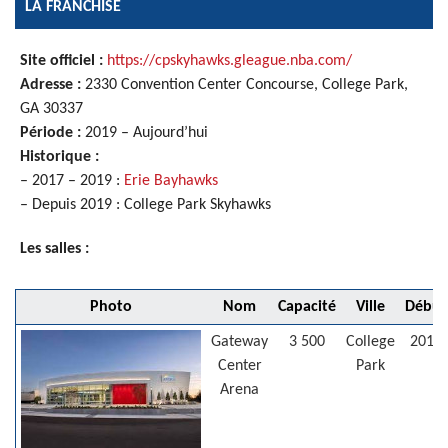
LA FRANCHISE
Site officiel :
https://cpskyhawks.gleague.nba.com/
Adresse :
2330 Convention Center Concourse, College Park,
GA 30337
Période :
2019 – Aujourd’hui
Historique :
– 2017 – 2019 :
Erie Bayhawks
– Depuis 2019 : College Park Skyhawks
Les salles :
Photo
Nom
Capacité
Ville
Début
Gateway
3 500
College
2019
Center
Park
Arena