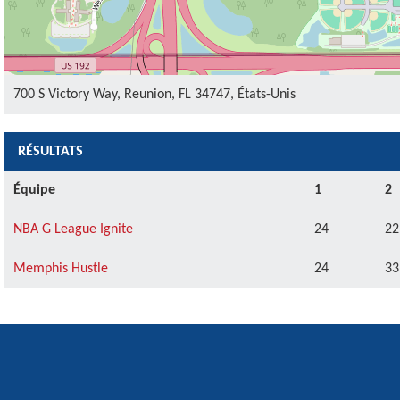
700 S Victory Way, Reunion, FL 34747, États-Unis
RÉSULTATS
Équipe
1
2
NBA G League Ignite
24
22
Memphis Hustle
24
33