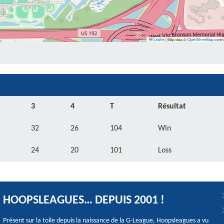
Leaflet
|
Map data ©
OpenStreetMap
contri
3
4
T
Résultat
32
26
104
Win
24
20
101
Loss
HOOPSLEAGUES… DEPUIS 2001 !
Présent sur la toile depuis la naissance de la G-League, Hoopsleagues a vu