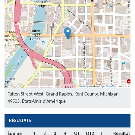
Leaflet
|
Map data ©
OpenStreetMap
contributors
Fulton Street West, Grand Rapids, Kent County, Michigan,
49503, États-Unis d'Amérique
RÉSULTATS
Équipe
1
2
3
4
OT
OT2
T
Résultat