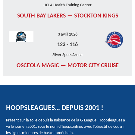
UCLA Health Training Center
SOUTH BAY LAKERS — STOCKTON KINGS
3 avril 2026
123
-
116
Silver Spurs Arena
OSCEOLA MAGIC — MOTOR CITY CRUISE
HOOPSLEAGUES… DEPUIS 2001 !
Présent sur la toile depuis la naissance de la G-League, Hoopsleagues a
vu le jour en 2001, sous le nom d’hoopsonline, avec l’objectif de couvrir
les ligues mineures de basket américain.