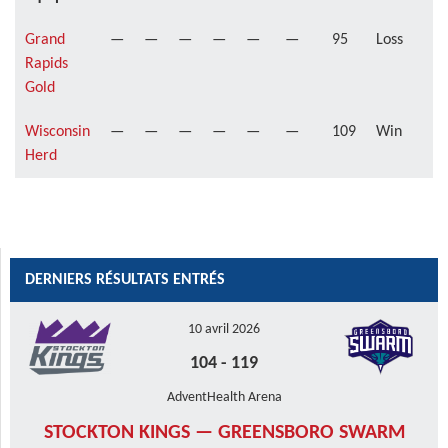
Grand
—
—
—
—
—
—
95
Loss
Rapids
Gold
Wisconsin
—
—
—
—
—
—
109
Win
Herd
DERNIERS RÉSULTATS ENTRÉS
10 avril 2026
104
-
119
AdventHealth Arena
STOCKTON KINGS — GREENSBORO SWARM