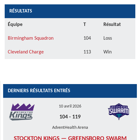
RÉSULTATS
Équipe
T
Résultat
Birmingham Squadron
104
Loss
Cleveland Charge
113
Win
DERNIERS RÉSULTATS ENTRÉS
10 avril 2026
104
-
119
AdventHealth Arena
STOCKTON KINGS — GREENSBORO SWARM