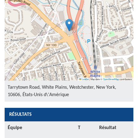
Leaflet
|
Map data ©
OpenStreetMap
contributors
Tarrytown Road, White Plains, Westchester, New York,
10606, États-Unis d\'Amérique
RÉSULTATS
Équipe
T
Résultat