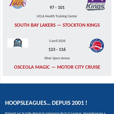
97
-
101
UCLA Health Training Center
SOUTH BAY LAKERS — STOCKTON KINGS
3 avril 2026
123
-
116
Silver Spurs Arena
OSCEOLA MAGIC — MOTOR CITY CRUISE
HOOPSLEAGUES… DEPUIS 2001 !
Présent sur la toile depuis la naissance de la G-League, Hoopsleagues a