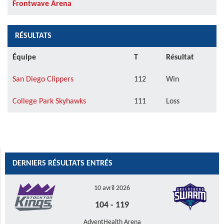
Frontwave Arena
RÉSULTATS
Équipe
T
Résultat
San Diego Clippers
112
Win
College Park Skyhawks
111
Loss
DERNIERS RÉSULTATS ENTRÉS
10 avril 2026
104
-
119
AdventHealth Arena