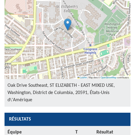
Leaflet
|
Map data ©
OpenStreetMap
contributors
Oak Drive Southeast, ST ELIZABETH - EAST MIXED USE,
Washington, District de Columbia, 20591, États-Unis
d\'Amérique
RÉSULTATS
Équipe
T
Résultat