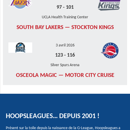
97
-
101
UCLA Health Training Center
SOUTH BAY LAKERS — STOCKTON KINGS
3 avril 2026
123
-
116
Silver Spurs Arena
OSCEOLA MAGIC — MOTOR CITY CRUISE
HOOPSLEAGUES… DEPUIS 2001 !
Présent sur la toile depuis la naissance de la G-League, Hoopsleagues a