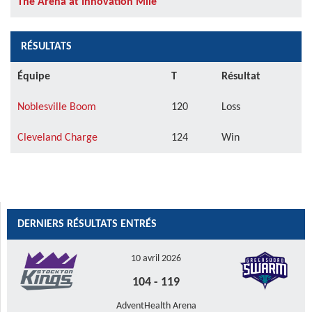
The Arena at Innovation Mile
RÉSULTATS
Équipe
T
Résultat
Noblesville Boom
120
Loss
Cleveland Charge
124
Win
DERNIERS RÉSULTATS ENTRÉS
10 avril 2026
104
-
119
AdventHealth Arena