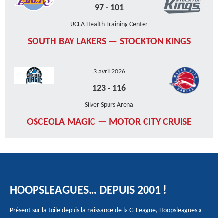
97
-
101
UCLA Health Training Center
SOUTH BAY LAKERS — STOCKTON KINGS
3 avril 2026
123
-
116
Silver Spurs Arena
OSCEOLA MAGIC — MOTOR CITY CRUISE
HOOPSLEAGUES… DEPUIS 2001 !
Présent sur la toile depuis la naissance de la G-League, Hoopsleagues a