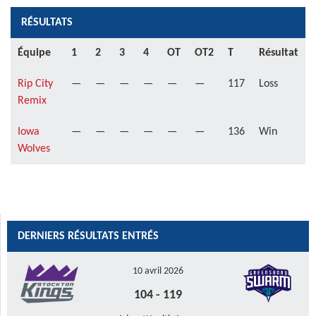
RÉSULTATS
Équipe
1
2
3
4
OT
OT2
T
Résultat
Rip City
—
—
—
—
—
—
117
Loss
Remix
Iowa
—
—
—
—
—
—
136
Win
Wolves
DERNIERS RÉSULTATS ENTRÉS
10 avril 2026
104
-
119