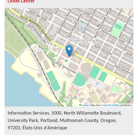
Chiles Center
Leaflet
|
Map data ©
OpenStreetMap
contributors
Information Services, 5000, North Willamette Boulevard,
University Park, Portland, Multnomah County, Oregon,
97203, États-Unis d'Amérique