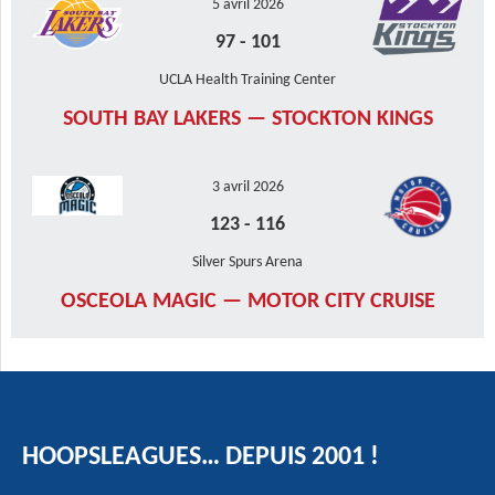
5 avril 2026
97
-
101
UCLA Health Training Center
SOUTH BAY LAKERS — STOCKTON KINGS
3 avril 2026
123
-
116
Silver Spurs Arena
OSCEOLA MAGIC — MOTOR CITY CRUISE
HOOPSLEAGUES… DEPUIS 2001 !