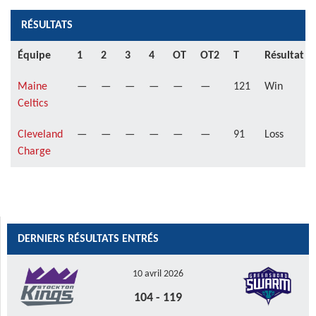
RÉSULTATS
Équipe
1
2
3
4
OT
OT2
T
Résultat
Maine
—
—
—
—
—
—
121
Win
Celtics
Cleveland
—
—
—
—
—
—
91
Loss
Charge
DERNIERS RÉSULTATS ENTRÉS
10 avril 2026
104
-
119