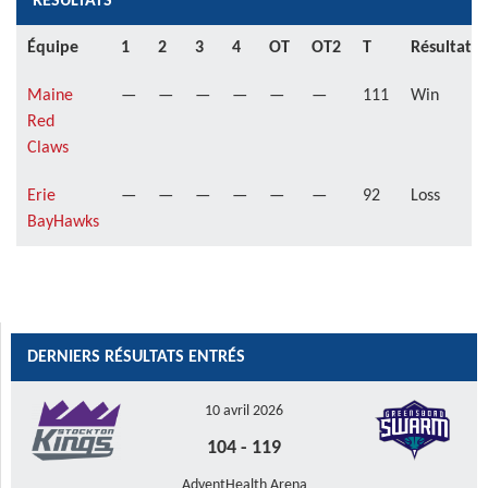
RÉSULTATS
Équipe
1
2
3
4
OT
OT2
T
Résultat
Maine
—
—
—
—
—
—
111
Win
Red
Claws
Erie
—
—
—
—
—
—
92
Loss
BayHawks
DERNIERS RÉSULTATS ENTRÉS
10 avril 2026
104
-
119
AdventHealth Arena