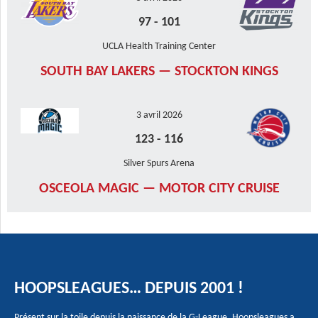
97
-
101
UCLA Health Training Center
SOUTH BAY LAKERS — STOCKTON KINGS
3 avril 2026
123
-
116
Silver Spurs Arena
OSCEOLA MAGIC — MOTOR CITY CRUISE
HOOPSLEAGUES… DEPUIS 2001 !
Présent sur la toile depuis la naissance de la G-League, Hoopsleagues a