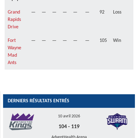
Grand
—
—
—
—
—
—
92
Loss
Rapids
Drive
Fort
—
—
—
—
—
—
105
Win
Wayne
Mad
Ants
DERNIERS RÉSULTATS ENTRÉS
10 avril 2026
104
-
119
AdventHealth Arena