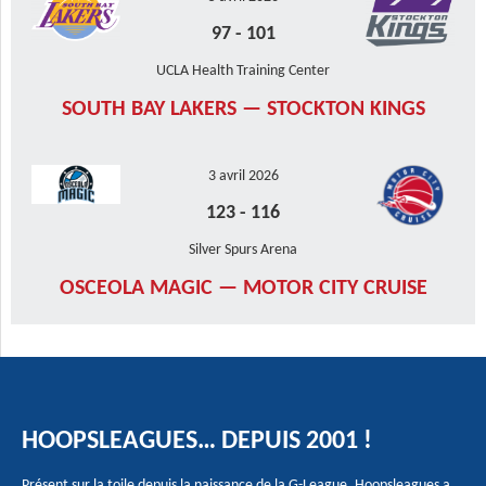
97
-
101
UCLA Health Training Center
SOUTH BAY LAKERS — STOCKTON KINGS
3 avril 2026
123
-
116
Silver Spurs Arena
OSCEOLA MAGIC — MOTOR CITY CRUISE
HOOPSLEAGUES… DEPUIS 2001 !
Présent sur la toile depuis la naissance de la G-League, Hoopsleagues a