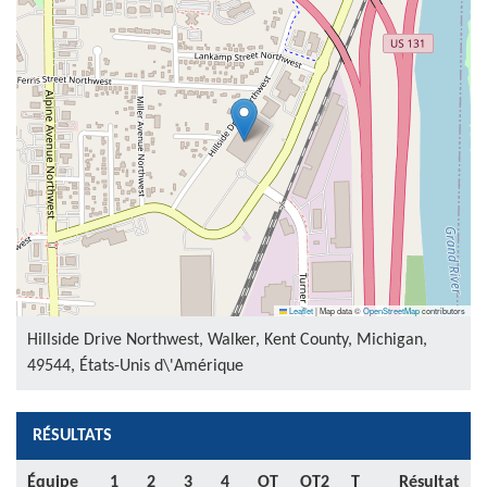
Leaflet
|
Map data ©
OpenStreetMap
contributors
Hillside Drive Northwest, Walker, Kent County, Michigan,
49544, États-Unis d\'Amérique
RÉSULTATS
Équipe
1
2
3
4
OT
OT2
T
Résultat