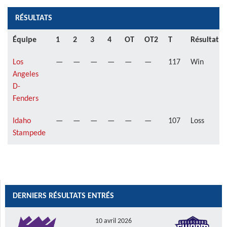
RÉSULTATS
Équipe
1
2
3
4
OT
OT2
T
Résultat
Los
—
—
—
—
—
—
117
Win
Angeles
D-
Fenders
Idaho
—
—
—
—
—
—
107
Loss
Stampede
DERNIERS RÉSULTATS ENTRÉS
10 avril 2026