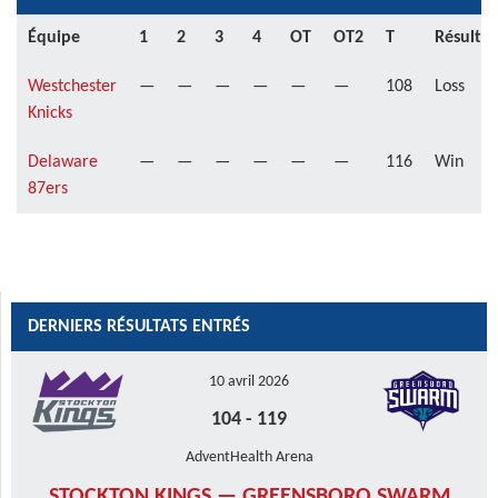
Équipe
1
2
3
4
OT
OT2
T
Résultat
Westchester
—
—
—
—
—
—
108
Loss
Knicks
Delaware
—
—
—
—
—
—
116
Win
87ers
DERNIERS RÉSULTATS ENTRÉS
10 avril 2026
104
-
119
AdventHealth Arena
STOCKTON KINGS — GREENSBORO SWARM