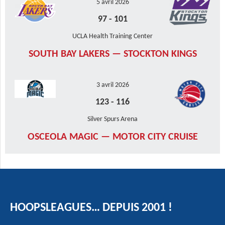
5 avril 2026
97
-
101
UCLA Health Training Center
SOUTH BAY LAKERS — STOCKTON KINGS
3 avril 2026
123
-
116
Silver Spurs Arena
OSCEOLA MAGIC — MOTOR CITY CRUISE
HOOPSLEAGUES… DEPUIS 2001 !