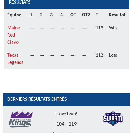
RÉSULTATS
Équipe
1
2
3
4
OT
OT2
T
Résultat
Maine
—
—
—
—
—
—
119
Win
Red
Claws
Texas
—
—
—
—
—
—
112
Loss
Legends
DERNIERS RÉSULTATS ENTRÉS
10 avril 2026
104
-
119