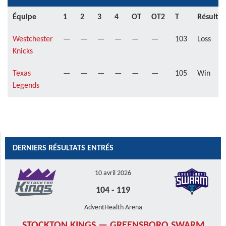
Équipe
1
2
3
4
OT
OT2
T
Résultat
Westchester
—
—
—
—
—
—
103
Loss
Knicks
Texas
—
—
—
—
—
—
105
Win
Legends
DERNIERS RÉSULTATS ENTRÉS
10 avril 2026
104
-
119
AdventHealth Arena
STOCKTON KINGS — GREENSBORO SWARM