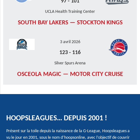
97
-
101
UCLA Health Training Center
SOUTH BAY LAKERS — STOCKTON KINGS
3 avril 2026
123
-
116
Silver Spurs Arena
OSCEOLA MAGIC — MOTOR CITY CRUISE
HOOPSLEAGUES… DEPUIS 2001 !
Présent sur la toile depuis la naissance de la G-League, Hoopsleagues a
vu le jour en 2001, sous le nom d’hoopsonline, avec l’objectif de couvrir