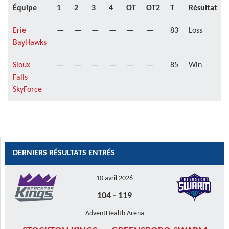
Équipe
1
2
3
4
OT
OT2
T
Résultat
Erie
—
—
—
—
—
—
83
Loss
BayHawks
Sioux
—
—
—
—
—
—
85
Win
Falls
SkyForce
DERNIERS RÉSULTATS ENTRÉS
10 avril 2026
104
-
119
AdventHealth Arena