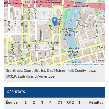
Leaflet
|
Map data ©
OpenStreetMap
contributors
3rd Street, Court District, Des Moines, Polk County, Iowa,
50319, États-Unis d\'Amérique
RÉSULTATS
Équipe
1
2
3
4
OT
OT2
T
Résultat