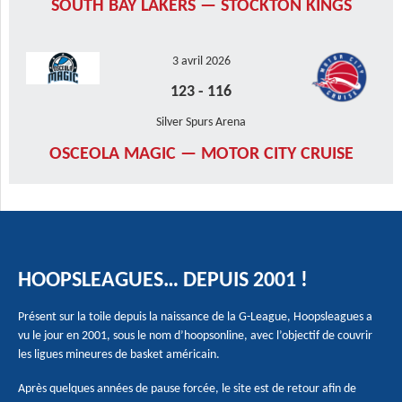
SOUTH BAY LAKERS — STOCKTON KINGS
3 avril 2026
123
-
116
Silver Spurs Arena
OSCEOLA MAGIC — MOTOR CITY CRUISE
HOOPSLEAGUES… DEPUIS 2001 !
Présent sur la toile depuis la naissance de la G-League, Hoopsleagues a
vu le jour en 2001, sous le nom d’hoopsonline, avec l’objectif de couvrir
les ligues mineures de basket américain.
Après quelques années de pause forcée, le site est de retour afin de