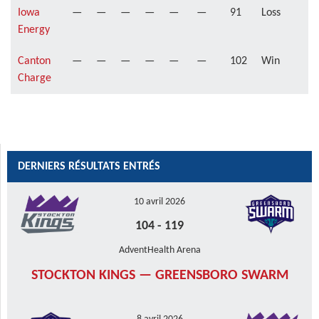
Iowa
—
—
—
—
—
—
91
Loss
Energy
Canton
—
—
—
—
—
—
102
Win
Charge
DERNIERS RÉSULTATS ENTRÉS
10 avril 2026
104
-
119
AdventHealth Arena
STOCKTON KINGS — GREENSBORO SWARM