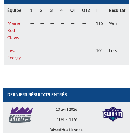
Équipe
1
2
3
4
OT
OT2
T
Résultat
Maine
—
—
—
—
—
—
115
Win
Red
Claws
Iowa
—
—
—
—
—
—
101
Loss
Energy
DERNIERS RÉSULTATS ENTRÉS
10 avril 2026
104
-
119
AdventHealth Arena