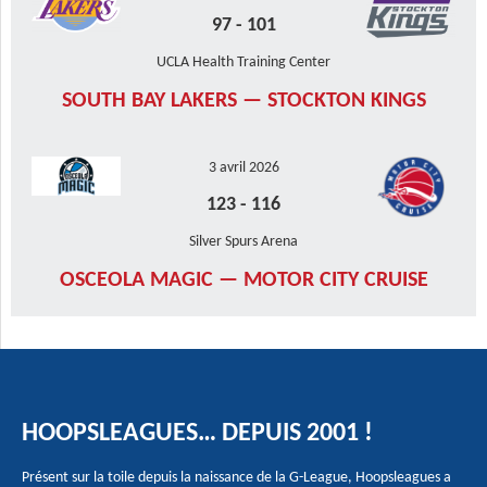
97
-
101
UCLA Health Training Center
SOUTH BAY LAKERS — STOCKTON KINGS
3 avril 2026
123
-
116
Silver Spurs Arena
OSCEOLA MAGIC — MOTOR CITY CRUISE
HOOPSLEAGUES… DEPUIS 2001 !
Présent sur la toile depuis la naissance de la G-League, Hoopsleagues a