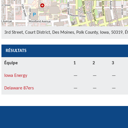
3rd Street, Court District, Des Moines, Polk County, Iowa, 50319, 
RÉSULTATS
Équipe
1
2
3
Iowa Energy
—
—
—
Delaware 87ers
—
—
—