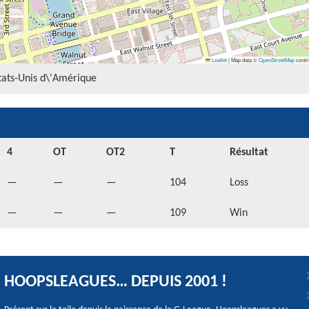
Leaflet
|
Map data ©
OpenStreetMap
contri
États-Unis d\'Amérique
4
OT
OT2
T
Résultat
—
—
—
104
Loss
—
—
—
109
Win
HOOPSLEAGUES… DEPUIS 2001 !