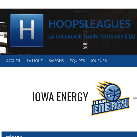
Aller
au
contenu
HOOPSLEAGUES
LA G-LEAGUE DANS TOUS SES ÉTAT
ACCUEIL
LA LIGUE
SAISONS
EQUIPES
JOUEURS
IOWA ENERGY