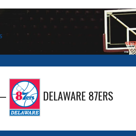
S
—
DELAWARE 87ERS