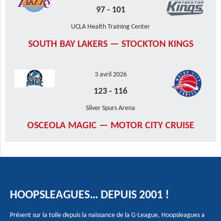
97
-
101
UCLA Health Training Center
SOUTH BAY LAKERS — STOCKTON KINGS
3 avril 2026
123
-
116
Silver Spurs Arena
OSCEOLA MAGIC — MOTOR CITY CRUISE
HOOPSLEAGUES… DEPUIS 2001 !
Présent sur la toile depuis la naissance de la G-League, Hoopsleagues a