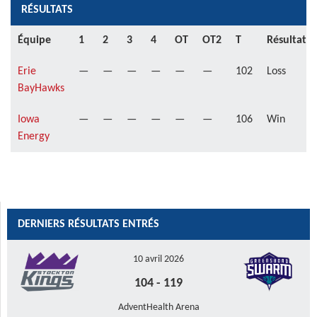
RÉSULTATS
Équipe
1
2
3
4
OT
OT2
T
Résultat
Erie
—
—
—
—
—
—
102
Loss
BayHawks
Iowa
—
—
—
—
—
—
106
Win
Energy
DERNIERS RÉSULTATS ENTRÉS
10 avril 2026
104
-
119
AdventHealth Arena