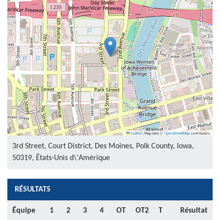
Leaflet
|
Map data ©
OpenStreetMap
contributors
3rd Street, Court District, Des Moines, Polk County, Iowa,
50319, États-Unis d\'Amérique
RÉSULTATS
Équipe
1
2
3
4
OT
OT2
T
Résultat