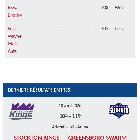
Iowa
—
—
—
—
—
—
108
Win
Energy
Fort
—
—
—
—
—
—
105
Loss
Wayne
Mad
Ants
DERNIERS RÉSULTATS ENTRÉS
10 avril 2026
104
-
119
AdventHealth Arena
STOCKTON KINGS — GREENSBORO SWARM