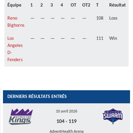
Équipe
1
2
3
4
OT
OT2
T
Résultat
Reno
—
—
—
—
—
—
108
Loss
Bighorns
Los
—
—
—
—
—
—
111
Win
Angeles
D-
Fenders
DERNIERS RÉSULTATS ENTRÉS
10 avril 2026
104
-
119
AdventHealth Arena