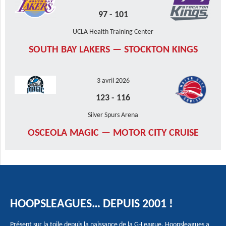
97
-
101
UCLA Health Training Center
SOUTH BAY LAKERS — STOCKTON KINGS
3 avril 2026
123
-
116
Silver Spurs Arena
OSCEOLA MAGIC — MOTOR CITY CRUISE
HOOPSLEAGUES… DEPUIS 2001 !
Présent sur la toile depuis la naissance de la G-League, Hoopsleagues a