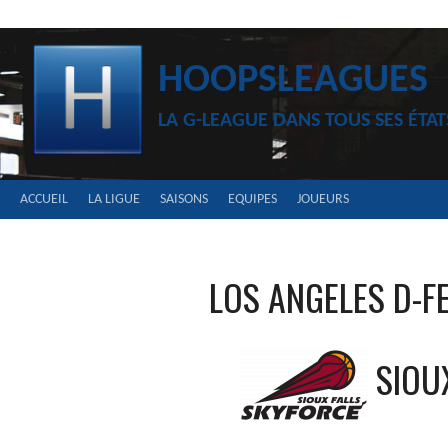
Aller
au
contenu
HOOPSLEAGUES
LA G-LEAGUE DANS TOUS SES ÉTAT
ACCUEIL
LA LIGUE
SAISONS
EQUIPES
JOUEURS
LOS ANGELES D-F
SIOU