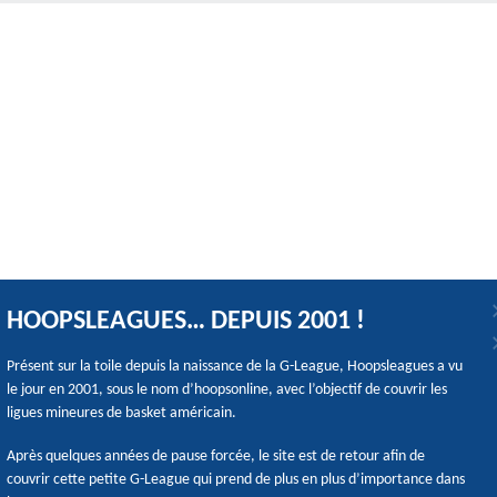
HOOPSLEAGUES… DEPUIS 2001 !
Présent sur la toile depuis la naissance de la G-League, Hoopsleagues a vu
le jour en 2001, sous le nom d’hoopsonline, avec l’objectif de couvrir les
ligues mineures de basket américain.
Après quelques années de pause forcée, le site est de retour afin de
couvrir cette petite G-League qui prend de plus en plus d’importance dans