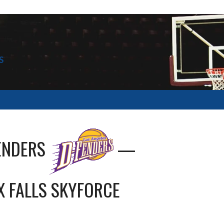
S
ENDERS
—
X FALLS SKYFORCE