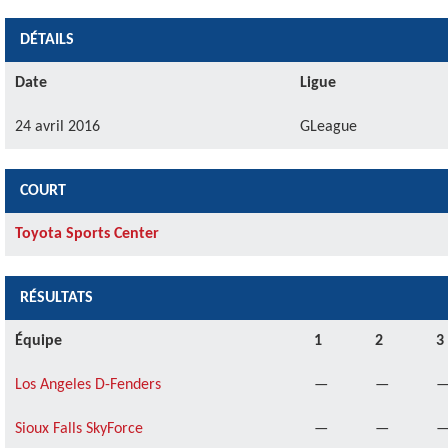
DÉTAILS
Date
Ligue
24 avril 2016
GLeague
COURT
Toyota Sports Center
RÉSULTATS
Équipe
1
2
3
Los Angeles D-Fenders
—
—
Sioux Falls SkyForce
—
—