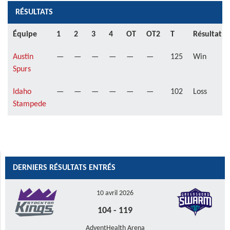
RÉSULTATS
Équipe
1
2
3
4
OT
OT2
T
Résultat
Austin
—
—
—
—
—
—
125
Win
Spurs
Idaho
—
—
—
—
—
—
102
Loss
Stampede
DERNIERS RÉSULTATS ENTRÉS
10 avril 2026
104
-
119
AdventHealth Arena