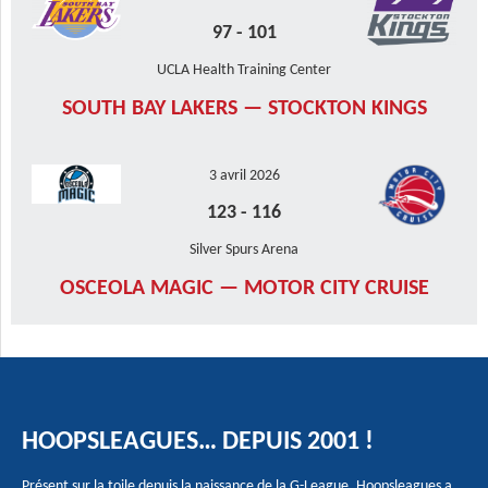
97
-
101
UCLA Health Training Center
SOUTH BAY LAKERS — STOCKTON KINGS
3 avril 2026
123
-
116
Silver Spurs Arena
OSCEOLA MAGIC — MOTOR CITY CRUISE
HOOPSLEAGUES… DEPUIS 2001 !
Présent sur la toile depuis la naissance de la G-League, Hoopsleagues a