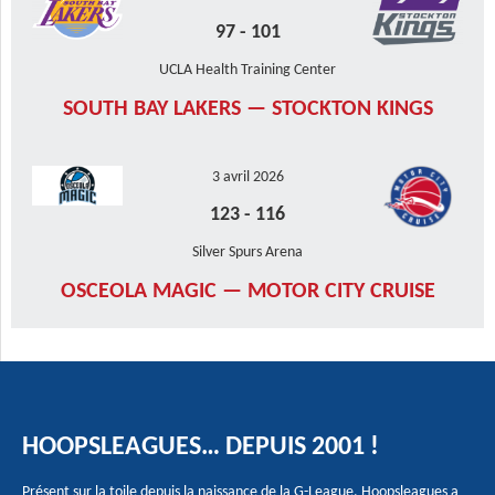
97
-
101
UCLA Health Training Center
SOUTH BAY LAKERS — STOCKTON KINGS
3 avril 2026
123
-
116
Silver Spurs Arena
OSCEOLA MAGIC — MOTOR CITY CRUISE
HOOPSLEAGUES… DEPUIS 2001 !
Présent sur la toile depuis la naissance de la G-League, Hoopsleagues a