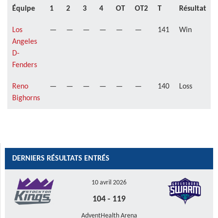
Équipe
1
2
3
4
OT
OT2
T
Résultat
Los
—
—
—
—
—
—
141
Win
Angeles
D-
Fenders
Reno
—
—
—
—
—
—
140
Loss
Bighorns
DERNIERS RÉSULTATS ENTRÉS
10 avril 2026
104
-
119
AdventHealth Arena