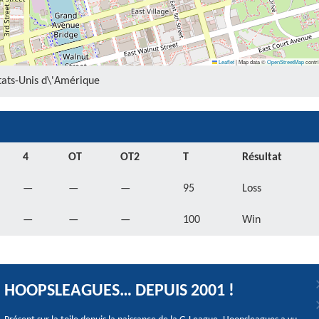
Leaflet
|
Map data ©
OpenStreetMap
contri
États-Unis d\'Amérique
4
OT
OT2
T
Résultat
—
—
—
95
Loss
—
—
—
100
Win
HOOPSLEAGUES… DEPUIS 2001 !