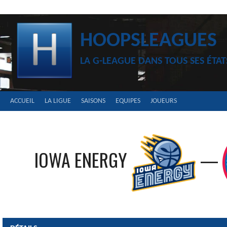
Aller
au
contenu
HOOPSLEAGUES
LA G-LEAGUE DANS TOUS SES ÉTAT
ACCUEIL
LA LIGUE
SAISONS
EQUIPES
JOUEURS
IOWA ENERGY
—