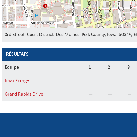
3rd Street, Court District, Des Moines, Polk County, Iowa, 50319, 
RÉSULTATS
Équipe
1
2
3
Iowa Energy
—
—
—
Grand Rapids Drive
—
—
—