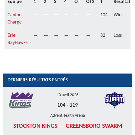
Équipe
1
2
3
4
OT
OT2
T
Résultat
Canton
—
—
—
—
—
—
104
Win
Charge
Erie
—
—
—
—
—
—
82
Loss
BayHawks
DERNIERS RÉSULTATS ENTRÉS
10 avril 2026
104
-
119
AdventHealth Arena
STOCKTON KINGS — GREENSBORO SWARM