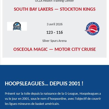
UCLA Health Training Center
SOUTH BAY LAKERS — STOCKTON KINGS
3 avril 2026
123
-
116
Silver Spurs Arena
OSCEOLA MAGIC — MOTOR CITY CRUISE
HOOPSLEAGUES… DEPUIS 2001 !
Présent sur la toile depuis la naissance de la G-League, Hoopsleagues a
vu le jour en 2001, sous le nom d’hoopsonline, avec l’objectif de couvrir
les ligues mineures de basket américain.