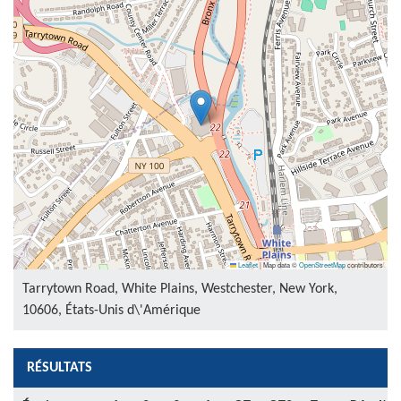
Leaflet
|
Map data ©
OpenStreetMap
contributors
Tarrytown Road, White Plains, Westchester, New York,
10606, États-Unis d\'Amérique
RÉSULTATS