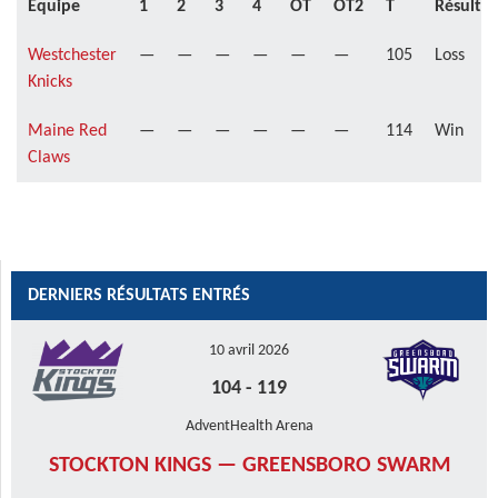
Équipe
1
2
3
4
OT
OT2
T
Résultat
Westchester
—
—
—
—
—
—
105
Loss
Knicks
Maine Red
—
—
—
—
—
—
114
Win
Claws
DERNIERS RÉSULTATS ENTRÉS
10 avril 2026
104
-
119
AdventHealth Arena
STOCKTON KINGS — GREENSBORO SWARM