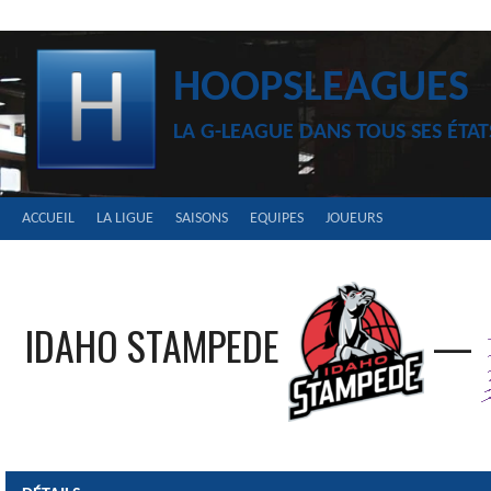
Aller
au
contenu
HOOPSLEAGUES
LA G-LEAGUE DANS TOUS SES ÉTAT
ACCUEIL
LA LIGUE
SAISONS
EQUIPES
JOUEURS
IDAHO STAMPEDE
—