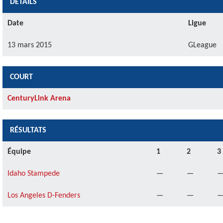
DÉTAILS
Date
Ligue
13 mars 2015
GLeague
COURT
CenturyLink Arena
RÉSULTATS
Équipe
1
2
3
Idaho Stampede
—
—
Los Angeles D-Fenders
—
—