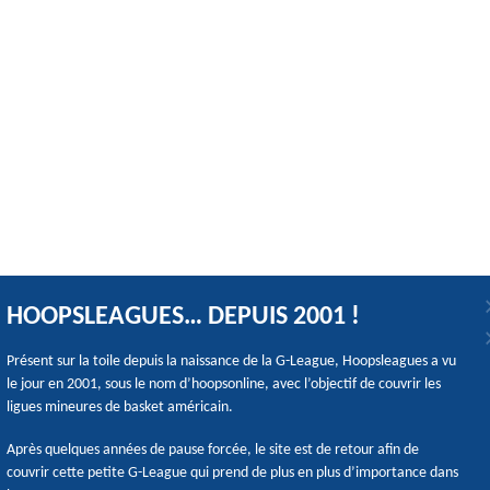
HOOPSLEAGUES… DEPUIS 2001 !
Présent sur la toile depuis la naissance de la G-League, Hoopsleagues a vu
le jour en 2001, sous le nom d’hoopsonline, avec l’objectif de couvrir les
ligues mineures de basket américain.
Après quelques années de pause forcée, le site est de retour afin de
couvrir cette petite G-League qui prend de plus en plus d’importance dans