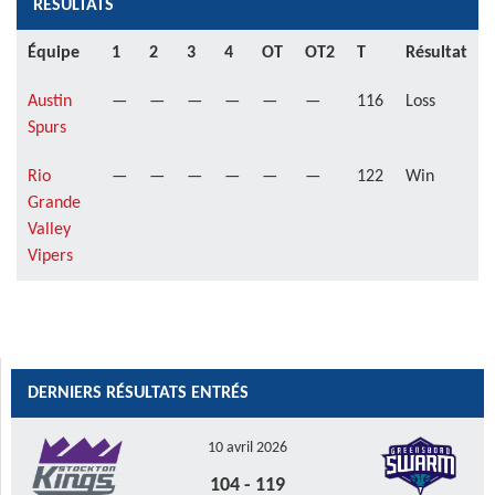
RÉSULTATS
Équipe
1
2
3
4
OT
OT2
T
Résultat
Austin
—
—
—
—
—
—
116
Loss
Spurs
Rio
—
—
—
—
—
—
122
Win
Grande
Valley
Vipers
DERNIERS RÉSULTATS ENTRÉS
10 avril 2026
104
-
119