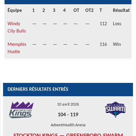
Équipe
1
2
3
4
OT
OT2
T
Résultat
Windy
—
—
—
—
—
—
112
Loss
City Bulls
Memphis
—
—
—
—
—
—
116
Win
Hustle
DERNIERS RÉSULTATS ENTRÉS
10 avril 2026
104
-
119
AdventHealth Arena