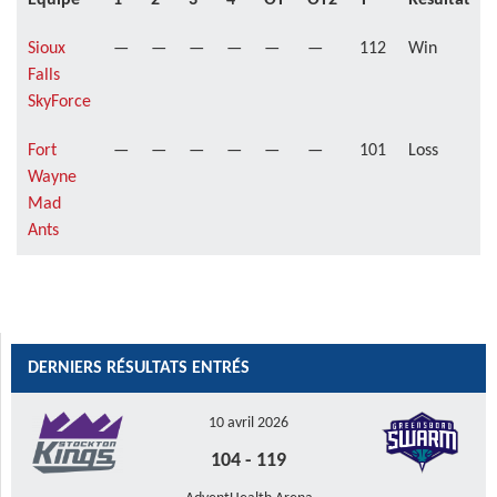
Équipe
1
2
3
4
OT
OT2
T
Résultat
Sioux
—
—
—
—
—
—
112
Win
Falls
SkyForce
Fort
—
—
—
—
—
—
101
Loss
Wayne
Mad
Ants
DERNIERS RÉSULTATS ENTRÉS
10 avril 2026
104
-
119