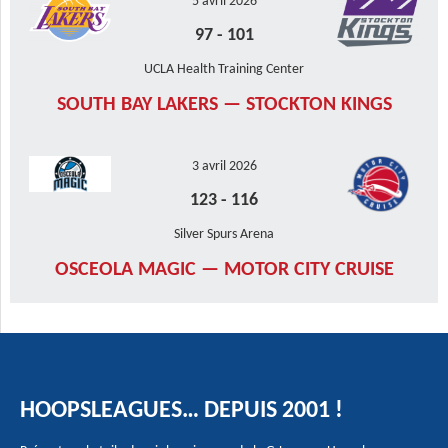
5 avril 2026
97
-
101
UCLA Health Training Center
SOUTH BAY LAKERS — STOCKTON KINGS
3 avril 2026
123
-
116
Silver Spurs Arena
OSCEOLA MAGIC — MOTOR CITY CRUISE
HOOPSLEAGUES… DEPUIS 2001 !