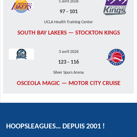
5 avril 2026
97
-
101
UCLA Health Training Center
SOUTH BAY LAKERS — STOCKTON KINGS
3 avril 2026
123
-
116
Silver Spurs Arena
OSCEOLA MAGIC — MOTOR CITY CRUISE
HOOPSLEAGUES… DEPUIS 2001 !