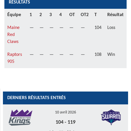
RÉSULTATS
Équipe
1
2
3
4
OT
OT2
T
Résultat
Maine
—
—
—
—
—
—
104
Loss
Red
Claws
Raptors
—
—
—
—
—
—
108
Win
905
DERNIERS RÉSULTATS ENTRÉS
10 avril 2026
104
-
119