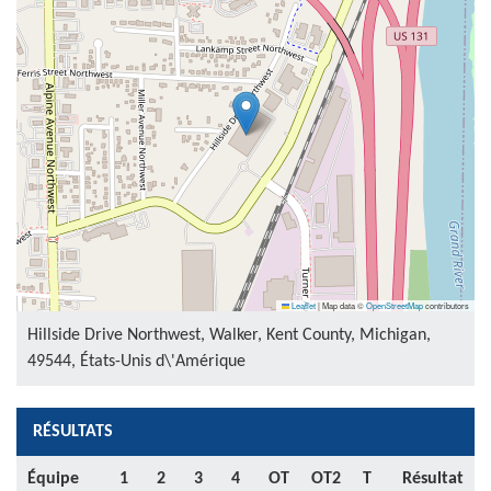
Leaflet
|
Map data ©
OpenStreetMap
contributors
Hillside Drive Northwest, Walker, Kent County, Michigan,
49544, États-Unis d\'Amérique
RÉSULTATS
Équipe
1
2
3
4
OT
OT2
T
Résultat