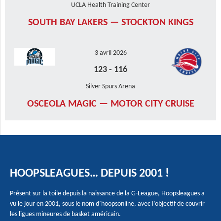
UCLA Health Training Center
SOUTH BAY LAKERS — STOCKTON KINGS
3 avril 2026
123
-
116
Silver Spurs Arena
OSCEOLA MAGIC — MOTOR CITY CRUISE
HOOPSLEAGUES… DEPUIS 2001 !
Présent sur la toile depuis la naissance de la G-League, Hoopsleagues a
vu le jour en 2001, sous le nom d’hoopsonline, avec l’objectif de couvrir
les ligues mineures de basket américain.