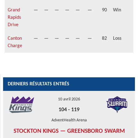
Grand
—
—
—
—
—
—
90
Win
Rapids
Drive
Canton
—
—
—
—
—
—
82
Loss
Charge
DERNIERS RÉSULTATS ENTRÉS
10 avril 2026
104
-
119
AdventHealth Arena
STOCKTON KINGS — GREENSBORO SWARM