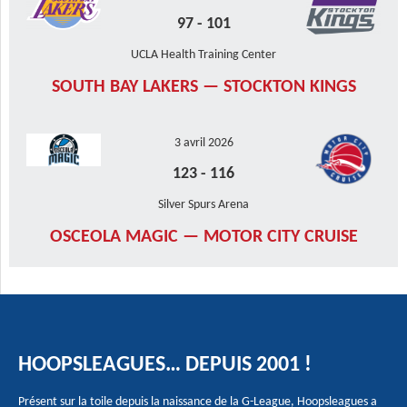
97
-
101
UCLA Health Training Center
SOUTH BAY LAKERS — STOCKTON KINGS
3 avril 2026
123
-
116
Silver Spurs Arena
OSCEOLA MAGIC — MOTOR CITY CRUISE
HOOPSLEAGUES… DEPUIS 2001 !
Présent sur la toile depuis la naissance de la G-League, Hoopsleagues a