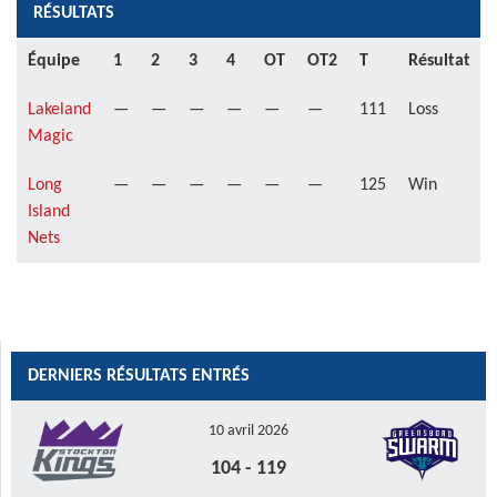
RÉSULTATS
Équipe
1
2
3
4
OT
OT2
T
Résultat
Lakeland
—
—
—
—
—
—
111
Loss
Magic
Long
—
—
—
—
—
—
125
Win
Island
Nets
DERNIERS RÉSULTATS ENTRÉS
10 avril 2026
104
-
119