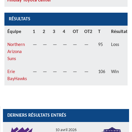
Findlay Toyota Center
RÉSULTATS
Équipe
1
2
3
4
OT
OT2
T
Résultat
Northern
—
—
—
—
—
—
95
Loss
Arizona
Suns
Erie
—
—
—
—
—
—
106
Win
BayHawks
DERNIERS RÉSULTATS ENTRÉS
10 avril 2026