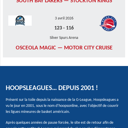
SOUTH BAY LAKERS — STOCKTON KINGS
3 avril 2026
123
-
116
Silver Spurs Arena
OSCEOLA MAGIC — MOTOR CITY CRUISE
HOOPSLEAGUES… DEPUIS 2001 !
Présent sur la toile depuis la naissance de la G-League, Hoopsleagues a
vu le jour en 2001, sous le nom d’hoopsonline, avec l’objectif de couvrir
les ligues mineures de basket américain.
Après quelques années de pause forcée, le site est de retour afin de