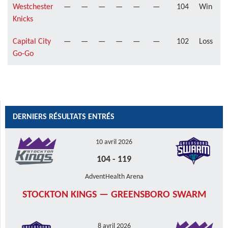
Westchester
—
—
—
—
—
—
104
Win
Knicks
Capital City
—
—
—
—
—
—
102
Loss
Go-Go
DERNIERS RÉSULTATS ENTRÉS
10 avril 2026
104
-
119
AdventHealth Arena
STOCKTON KINGS — GREENSBORO SWARM
8 avril 2026