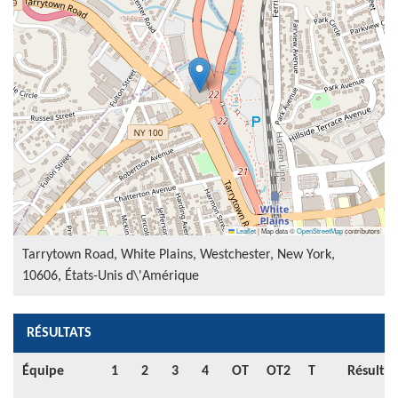
Leaflet
|
Map data ©
OpenStreetMap
contributors
Tarrytown Road, White Plains, Westchester, New York,
10606, États-Unis d\'Amérique
RÉSULTATS
Équipe
1
2
3
4
OT
OT2
T
Résultat