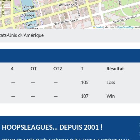
Leaflet
|
Map data ©
OpenStreetMap
contri
États-Unis d\'Amérique
4
OT
OT2
T
Résultat
—
—
—
105
Loss
—
—
—
107
Win
HOOPSLEAGUES… DEPUIS 2001 !