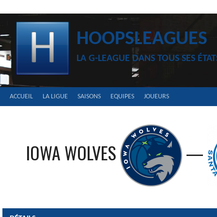
Aller
au
contenu
HOOPSLEAGUES
LA G-LEAGUE DANS TOUS SES ÉTAT
ACCUEIL
LA LIGUE
SAISONS
EQUIPES
JOUEURS
IOWA WOLVES
—