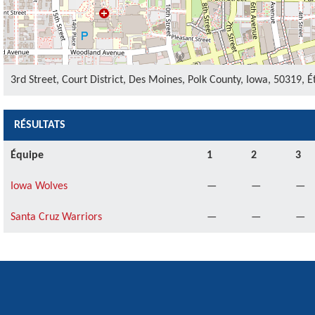
3rd Street, Court District, Des Moines, Polk County, Iowa, 50319, 
RÉSULTATS
Équipe
1
2
3
Iowa Wolves
—
—
—
Santa Cruz Warriors
—
—
—