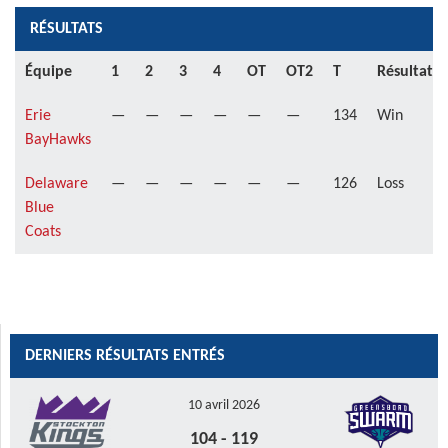
RÉSULTATS
Équipe
1
2
3
4
OT
OT2
T
Résultat
Erie
—
—
—
—
—
—
134
Win
BayHawks
Delaware
—
—
—
—
—
—
126
Loss
Blue
Coats
DERNIERS RÉSULTATS ENTRÉS
10 avril 2026
104
-
119