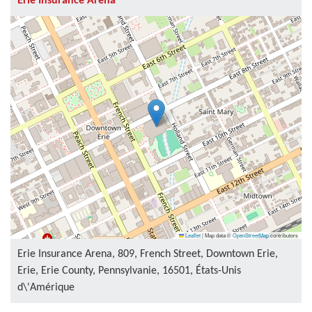
Erie Insurance Arena
Leaflet
|
Map data ©
OpenStreetMap
contributors
Erie Insurance Arena, 809, French Street, Downtown Erie,
Erie, Erie County, Pennsylvanie, 16501, États-Unis
d\'Amérique