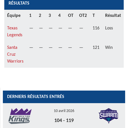
RÉSULTATS
Équipe
1
2
3
4
OT
OT2
T
Résultat
Texas
—
—
—
—
—
—
116
Loss
Legends
Santa
—
—
—
—
—
—
121
Win
Cruz
Warriors
DERNIERS RÉSULTATS ENTRÉS
10 avril 2026
104
-
119